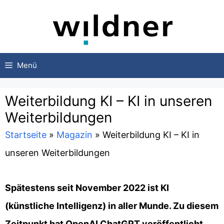
Zum
Inhalt
springen
Menü
Weiterbildung KI – KI in unseren
Weiterbildungen
Startseite
»
Magazin
»
Weiterbildung KI – KI in
unseren Weiterbildungen
Spätestens seit November 2022 ist KI
(künstliche Intelligenz) in aller Munde. Zu diesem
Zeitpunkt hat OpenAI ChatGPT veröffentlicht.