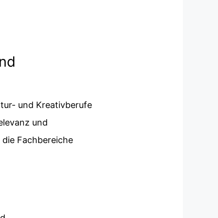
und
ltur- und Kreativberufe
relevanz und
ür die Fachbereiche
nd