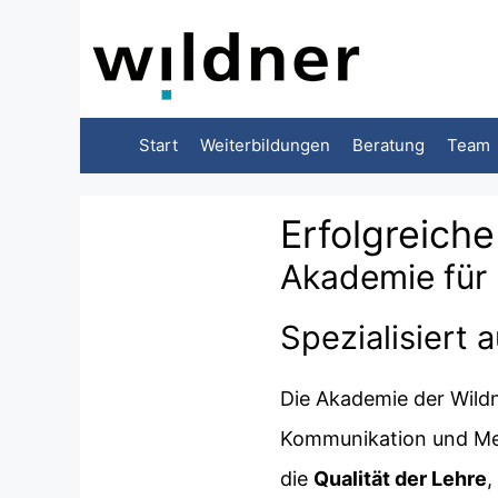
Zum
Inhalt
springen
Start
Weiterbildungen
Beratung
Team
Erfolgreich
Akademie für 
Spezialisiert 
Die Akademie der Wildn
Kommunikation und Medi
die
Qualität der Lehre
,