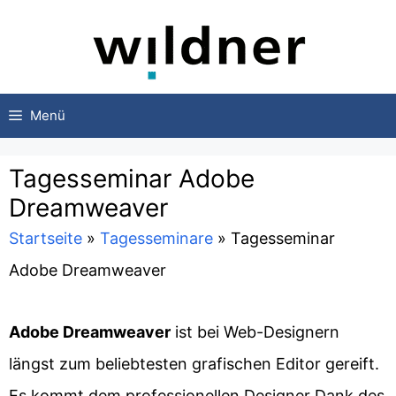
Zum
Inhalt
springen
Menü
Tagesseminar Adobe
Dreamweaver
Startseite
»
Tagesseminare
»
Tagesseminar
Adobe Dreamweaver
Adobe Dreamweaver
ist bei Web-Designern
längst zum beliebtesten grafischen Editor gereift.
Es kommt dem professionellen Designer Dank des